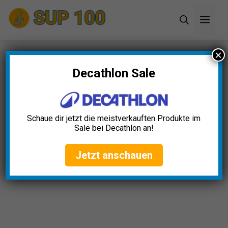
Zum
Men
Inhalt
springen
×
Startseite
»
Blog
»
E-Foil Board Test: Die 5 besten
(Bestenliste)
Decathlon Sale
E-Foil Board Test: Die 5 besten
(Bestenliste)
Schaue dir jetzt die meistverkauften Produkte im
Sale bei Decathlon an!
Alexander Schumacher
November 26, 2025
Jetzt anschauen