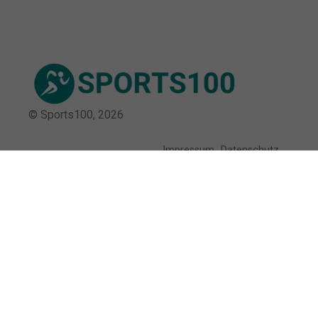
© Sports100,
2026
Impressum
Datenschutz
Unsere Redaktion wird durch Leser unterstützt. Wir verlinken
u.a. auf ausgewählte Online-Shops und Partner,
von denen wir ggf. eine Vergütung erhalten.
Mehr erfahren.
Adresse
Weinmeisterhornweg 117, 13593 Berlin,
Deutschland