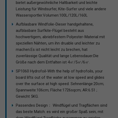
bietet außergewöhnliche Haltbarkeit und leichte
Leistung für Windsurfer, Kite-Surfer und viele andere
Wassersportler.Volumen:100L/120L/160L
Aufblasbare Windfolie-Dieser handgehaltene,
aufblasbare Surfkite-Flügel besteht aus
hochwertigem, abriebfestem Polyester-Material mit
speziellen Nähten, um ihn druable und leichter zu
machen.Es ist nicht leicht zu brechen, hat
zuverlässige Qualität und lange Lebensdauer.Die
Größe nach dem Entfalten ist 4㎡/5㎡/6㎡.
SP1060 Hydrofoil-With the help of hydrofoils, your
board lifts out of the water at low speed and glides
over the surface at high speed. Sehnenlänge:20cm;
Spannweite:106cm; Fläche:1726sqcm; AR:6.51 ;
Gewicht 5KG.
Passendes Design： Windflügel und Tragflächen sind
das beste Match. es wird ein großer Spaß sein, mit