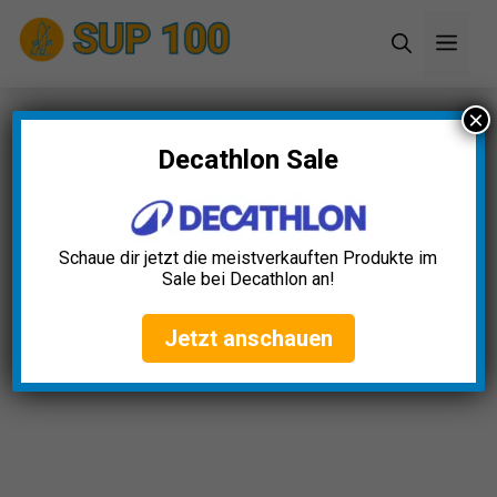
Zum
Men
Inhalt
springen
×
Startseite
»
Blog
»
Paddel Carbon Test: Die 11
besten (Bestenliste)
Decathlon Sale
Paddel Carbon Test: Die 11
besten (Bestenliste)
Schaue dir jetzt die meistverkauften Produkte im
Sale bei Decathlon an!
Alexander Schumacher
April 23, 2025
Jetzt anschauen