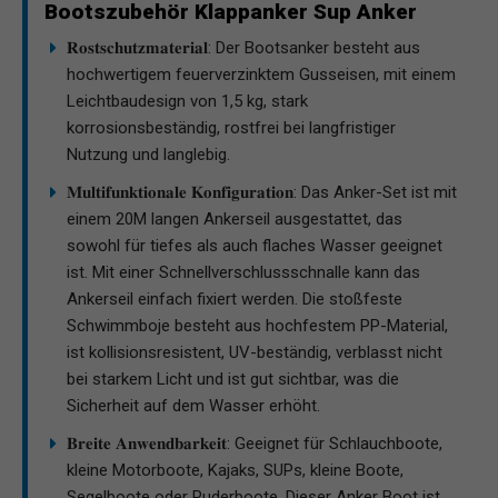
Bootszubehör Klappanker Sup Anker
𝐑𝐨𝐬𝐭𝐬𝐜𝐡𝐮𝐭𝐳𝐦𝐚𝐭𝐞𝐫𝐢𝐚𝐥: Der Bootsanker besteht aus
hochwertigem feuerverzinktem Gusseisen, mit einem
Leichtbaudesign von 1,5 kg, stark
korrosionsbeständig, rostfrei bei langfristiger
Nutzung und langlebig.
𝐌𝐮𝐥𝐭𝐢𝐟𝐮𝐧𝐤𝐭𝐢𝐨𝐧𝐚𝐥𝐞 𝐊𝐨𝐧𝐟𝐢𝐠𝐮𝐫𝐚𝐭𝐢𝐨𝐧: Das Anker-Set ist mit
einem 20M langen Ankerseil ausgestattet, das
sowohl für tiefes als auch flaches Wasser geeignet
ist. Mit einer Schnellverschlussschnalle kann das
Ankerseil einfach fixiert werden. Die stoßfeste
Schwimmboje besteht aus hochfestem PP-Material,
ist kollisionsresistent, UV-beständig, verblasst nicht
bei starkem Licht und ist gut sichtbar, was die
Sicherheit auf dem Wasser erhöht.
𝐁𝐫𝐞𝐢𝐭𝐞 𝐀𝐧𝐰𝐞𝐧𝐝𝐛𝐚𝐫𝐤𝐞𝐢𝐭: Geeignet für Schlauchboote,
kleine Motorboote, Kajaks, SUPs, kleine Boote,
Segelboote oder Ruderboote. Dieser Anker Boot ist