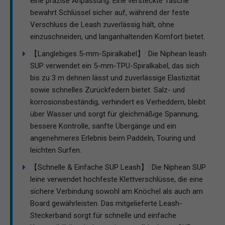
eine präzise Anpassung. Eine versteckte Tasche
bewahrt Schlüssel sicher auf, während der feste
Verschluss die Leash zuverlässig hält, ohne
einzuschneiden, und langanhaltenden Komfort bietet.
【Langlebiges 5-mm-Spiralkabel】: Die Niphean leash
SUP verwendet ein 5-mm-TPU-Spiralkabel, das sich
bis zu 3 m dehnen lässt und zuverlässige Elastizität
sowie schnelles Zurückfedern bietet. Salz- und
korrosionsbeständig, verhindert es Verheddern, bleibt
über Wasser und sorgt für gleichmäßige Spannung,
bessere Kontrolle, sanfte Übergänge und ein
angenehmeres Erlebnis beim Paddeln, Touring und
leichten Surfen.
【Schnelle & Einfache SUP Leash】: Die Niphean SUP
leine verwendet hochfeste Klettverschlüsse, die eine
sichere Verbindung sowohl am Knöchel als auch am
Board gewährleisten. Das mitgelieferte Leash-
Steckerband sorgt für schnelle und einfache