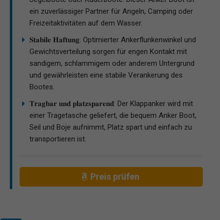
ein zuverlässiger Partner für Angeln, Camping oder
Freizeitaktivitäten auf dem Wasser.
𝐒𝐭𝐚𝐛𝐢𝐥𝐞 𝐇𝐚𝐟𝐭𝐮𝐧𝐠: Optimierter Ankerflunkenwinkel und
Gewichtsverteilung sorgen für engen Kontakt mit
sandigem, schlammigem oder anderem Untergrund
und gewährleisten eine stabile Verankerung des
Bootes.
𝐓𝐫𝐚𝐠𝐛𝐚𝐫 𝐮𝐧𝐝 𝐩𝐥𝐚𝐭𝐳𝐬𝐩𝐚𝐫𝐞𝐧𝐝: Der Klappanker wird mit
einer Tragetasche geliefert, die bequem Anker Boot,
Seil und Boje aufnimmt, Platz spart und einfach zu
transportieren ist.
Preis prüfen