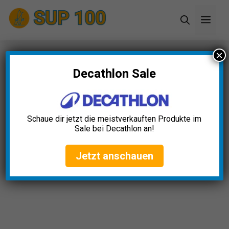
Zum
Men
Inhalt
springen
×
Startseite
»
Blog
»
SUP Ankerseil Test: Die 5
besten (Bestenliste)
Decathlon Sale
SUP Ankerseil Test: Die 5
besten (Bestenliste)
Schaue dir jetzt die meistverkauften Produkte im
Sale bei Decathlon an!
Alexander Schumacher
Oktober 2, 2025
Jetzt anschauen