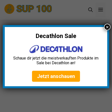
Zum
Men
Inhalt
springen
×
Startseite
»
Blog
»
11+ tolle SUP Black Friday
Angebote (2024)
Decathlon Sale
11+ tolle SUP Black Friday
Angebote (2024)
Schaue dir jetzt die meistverkauften Produkte im
Sale bei Decathlon an!
Alexander Schumacher
April 23, 2025
Jetzt anschauen