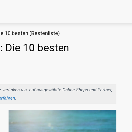
e 10 besten (Bestenliste)
Decathlon Sale
 Die 10 besten
aue dir jetzt die meistverkauften Produkte im Sale bei Decathlon
Jetzt anschauen
r verlinken u.a. auf ausgewählte Online-Shops und Partner,
erfahren
.