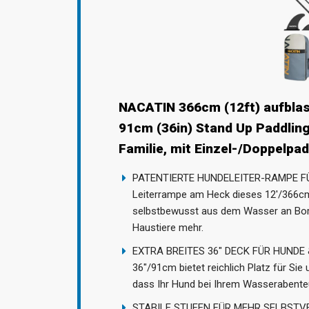
NACATIN 366cm (12ft) aufbla
91cm (36in) Stand Up Paddlin
Familie, mit Einzel-/Doppelpa
PATENTIERTE HUNDELEITER-RAMPE FÜR 
Leiterrampe am Heck dieses 12'/366cm 
selbstbewusst aus dem Wasser an Bor
Haustiere mehr.
EXTRA BREITES 36" DECK FÜR HUNDE & F
36"/91cm bietet reichlich Platz für Sie 
dass Ihr Hund bei Ihrem Wasserabenteue
STABILE STUFEN FÜR MEHR SELBSTVER