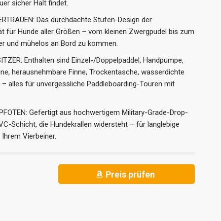
r sicher Halt findet.
TRAUEN: Das durchdachte Stufen-Design der
tät für Hunde aller Größen – vom kleinen Zwergpudel bis zum
cher und mühelos an Bord zu kommen.
ER: Enthalten sind Einzel-/Doppelpaddel, Handpumpe,
ine, herausnehmbare Finne, Trockentasche, wasserdichte
 – alles für unvergessliche Paddleboarding-Touren mit
EN: Gefertigt aus hochwertigem Military-Grade-Drop-
VC-Schicht, die Hundekrallen widersteht – für langlebige
 Ihrem Vierbeiner.
Preis prüfen