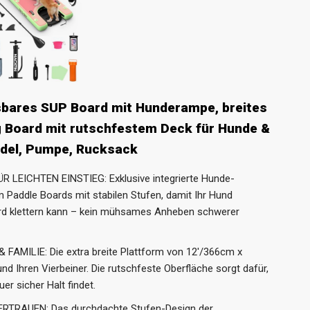
sbares SUP Board mit Hunderampe, breites
g Board mit rutschfestem Deck für Hunde &
ddel, Pumpe, Rucksack
LEICHTEN EINSTIEG: Exklusive integrierte Hunde-
Paddle Boards mit stabilen Stufen, damit Ihr Hund
d klettern kann – kein mühsames Anheben schwerer
AMILIE: Die extra breite Plattform von 12'/366cm x
und Ihren Vierbeiner. Die rutschfeste Oberfläche sorgt dafür,
r sicher Halt findet.
TRAUEN: Das durchdachte Stufen-Design der