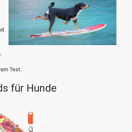
nd
.
rem Test.
ds für Hunde