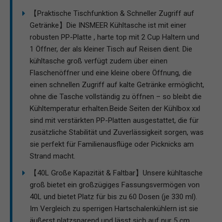
【Praktische Tischfunktion & Schneller Zugriff auf
Getränke】Die INSMEER Kühltasche ist mit einer
robusten PP-Platte , harte top mit 2 Cup Haltern und
1 Öffner, der als kleiner Tisch auf Reisen dient. Die
kühltasche groß verfügt zudem über einen
Flaschenöffner und eine kleine obere Öffnung, die
einen schnellen Zugriff auf kalte Getränke ermöglicht,
ohne die Tasche vollständig zu öffnen – so bleibt die
Kühltemperatur erhalten.Beide Seiten der Kühlbox xxl
sind mit verstärkten PP-Platten ausgestattet, die für
zusätzliche Stabilität und Zuverlässigkeit sorgen, was
sie perfekt für Familienausflüge oder Picknicks am
Strand macht.
【40L Große Kapazität & Faltbar】Unsere kühltasche
groß bietet ein großzügiges Fassungsvermögen von
40L und bietet Platz für bis zu 60 Dosen (je 330 ml).
Im Vergleich zu sperrigen Hartschalenkühlern ist sie
äußerst platzsparend und lässt sich auf nur 5 cm