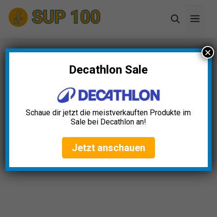
Zum
Men
Inhalt
springen
×
Startseite
»
Blog
»
SUP Cool Box Test: Die 5
besten (Bestenliste)
Decathlon Sale
SUP Cool Box Test: Die 5
besten (Bestenliste)
Schaue dir jetzt die meistverkauften Produkte im
Sale bei Decathlon an!
Alexander Schumacher
April 3, 2025
Jetzt anschauen