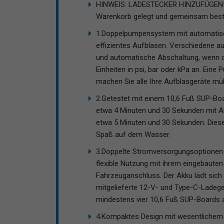
HINWEIS: LADESTECKER HINZUFÜGEN!D
Warenkorb gelegt und gemeinsam beste
1.Doppelpumpensystem mit automatisch
effizientes Aufblasen. Verschiedene a
und automatische Abschaltung, wenn der 
Einheiten in psi, bar oder kPa an. Ei
machen Sie alle Ihre Aufblasgeräte müh
2.Getestet mit einem 10,6 Fuß SUP-Boar
etwa 4 Minuten und 30 Sekunden mit Akk
etwa 5 Minuten und 30 Sekunden. Dies
Spaß auf dem Wasser.
3.Doppelte Stromversorgungsoptionen 
flexible Nutzung mit ihrem eingebaut
Fahrzeuganschluss. Der Akku lädt sich 
mitgelieferte 12-V- und Type-C-Ladeger
mindestens vier 10,6 Fuß SUP-Boards 
4.Kompaktes Design mit wesentlichem