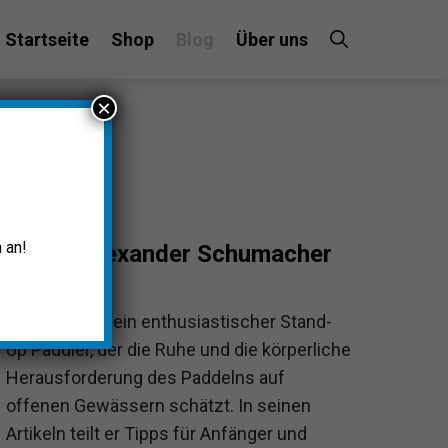
Startseite
Shop
Blog
Über uns
×
 an!
Alexander Schumacher
Alexander ist ein enthusiastischer Stand-
Up Paddler, der die Ruhe und die körperliche
Herausforderung des Paddelns auf
offenen Gewässern schätzt. In seinen
Artikeln teilt er Tipps für Anfänger und