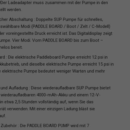
er Ladeadapter muss zusammen mit der Pumpe in den
llt werden.
er Abschaltung : Doppelte SUP Pumpe für schnelles,
uswählbare Modi (PADDLE BOARD / Boot / Zelt / C-Modell)
voreingestellte Druck erreicht ist. Das Digitaldisplay zeigt
ne Pumpe. Vier Modi. Vom PADDLE BOARD bis zum Boot –
elos bereit.
d : Die elektrische Paddleboard Pumpe erreicht 12 psi in
ubetrieb, und dieselbe elektrische Pumpe erreicht 15 psi in
e elektrische Pumpe bedeutet weniger Warten und mehr
und Aufladung : Diese wiederaufladbare SUP Pumpe bietet
en wiederaufladbaren 4000-mAh-Akku und einem 12-V-
in etwa 2,5 Stunden vollständig auf, wenn Sie das
ät verwenden. Mit einer einzigen Ladung bläst sie
auf.
 Zubehör : Die PADDLE BOARD PUMP wird mit 7