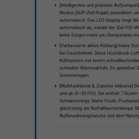
[Intelligentes und präzises Aufpumpen
Modus (SUP/Zelt/Kajak) auswählen, und
automatisch. Das LED-Display zeigt di
automatisch ab, sobald der Ziel-PSI-We
keine Sorgen mehr um Überpumpen mac
[Verbesserte aktive Kühlung] Keine So
bei Dauerbetrieb. Diese Hochdruck-Luft
Kühlsystem mit einem schnelllaufenden
schnellen Wärmeabfuhr. So genießen S
Sommertagen.
[Multifunktional & Zubehör inklusive] 
und ab (0–20 PSI). Sie enthält 7 Düsen 
Schwimmringe, kleine Pools, Poolspiel
gleichzeitig als Notfalltaschenlampe. Mi
Aufbewahrungstasche und dem Nylongrif