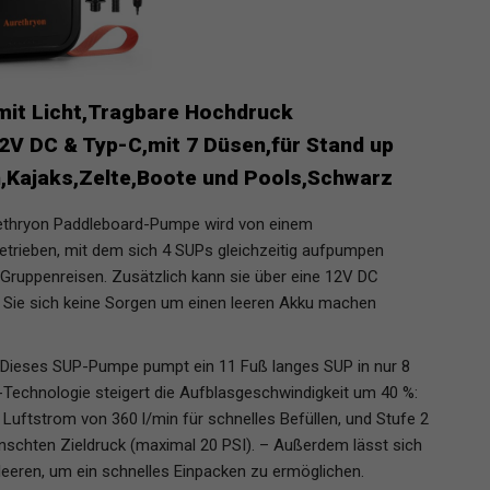
mit Licht,Tragbare Hochdruck
2V DC & Typ-C,mit 7 Düsen,für Stand up
,Kajaks,Zelte,Boote und Pools,Schwarz
ethryon Paddleboard-Pumpe wird von einem
trieben, mit dem sich 4 SUPs gleichzeitig aufpumpen
r Gruppenreisen. Zusätzlich kann sie über eine 12V DC
 Sie sich keine Sorgen um einen leeren Akku machen
] Dieses SUP-Pumpe pumpt ein 11 Fuß langes SUP in nur 8
-Technologie steigert die Aufblasgeschwindigkeit um 40 %:
Luftstrom von 360 l/min für schnelles Befüllen, und Stufe 2
nschten Zieldruck (maximal 20 PSI). – Außerdem lässt sich
leeren, um ein schnelles Einpacken zu ermöglichen.