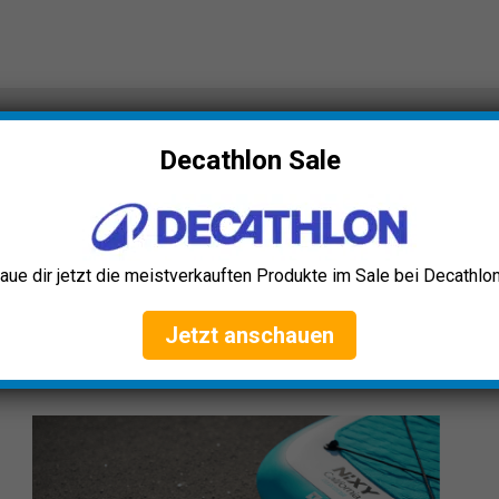
pe Test: Die 5 besten (Bestenliste)
Decathlon Sale
pumpe Test: Die 5 besten
aue dir jetzt die meistverkauften Produkte im Sale bei Decathlon
Jetzt anschauen
r verlinken u.a. auf ausgewählte Online-Shops und Partner,
erfahren
.