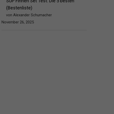
SUP Finnen Set Test: Die 5 besten
(Bestenliste)
von Alexander Schumacher
November 26, 2025