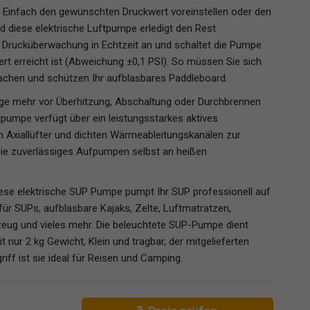
] Einfach den gewünschten Druckwert voreinstellen oder den
 diese elektrische Luftpumpe erledigt den Rest
e Drucküberwachung in Echtzeit an und schaltet die Pumpe
rt erreicht ist (Abweichung ±0,1 PSI). So müssen Sie sich
hen und schützen Ihr aufblasbares Paddleboard.
rge mehr vor Überhitzung, Abschaltung oder Durchbrennen
pumpe verfügt über ein leistungsstarkes aktives
 Axiallüfter und dichten Wärmeableitungskanälen zur
ie zuverlässiges Aufpumpen selbst an heißen
Diese elektrische SUP Pumpe pumpt Ihr SUP professionell auf
für SUPs, aufblasbare Kajaks, Zelte, Luftmatratzen,
zeug und vieles mehr. Die beleuchtete SUP-Pumpe dient
t nur 2 kg Gewicht, Klein und tragbar, der mitgelieferten
f ist sie ideal für Reisen und Camping.