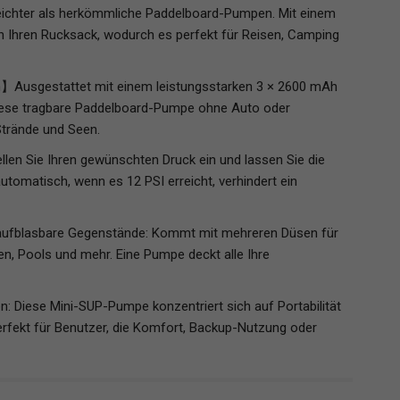
d leichter als herkömmliche Paddelboard-Pumpen. Mit einem
in Ihren Rucksack, wodurch es perfekt für Reisen, Camping
n】Ausgestattet mit einem leistungsstarken 3 × 2600 mAh
diese tragbare Paddelboard-Pumpe ohne Auto oder
Strände und Seen.
en Sie Ihren gewünschten Druck ein und lassen Sie die
utomatisch, wenn es 12 PSI erreicht, verhindert ein
e aufblasbare Gegenstände: Kommt mit mehreren Düsen für
ten, Pools und mehr. Eine Pumpe deckt alle Ihre
n: Diese Mini-SUP-Pumpe konzentriert sich auf Portabilität
perfekt für Benutzer, die Komfort, Backup-Nutzung oder