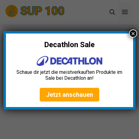
Zum
Men
Inhalt
springen
×
Startseite
»
Blog
»
SUP GPS Gerät Test: Die 5
besten (Bestenliste)
Decathlon Sale
SUP GPS Gerät Test: Die 5
besten (Bestenliste)
Schaue dir jetzt die meistverkauften Produkte im
Sale bei Decathlon an!
Alexander Schumacher
April 3, 2025
Jetzt anschauen