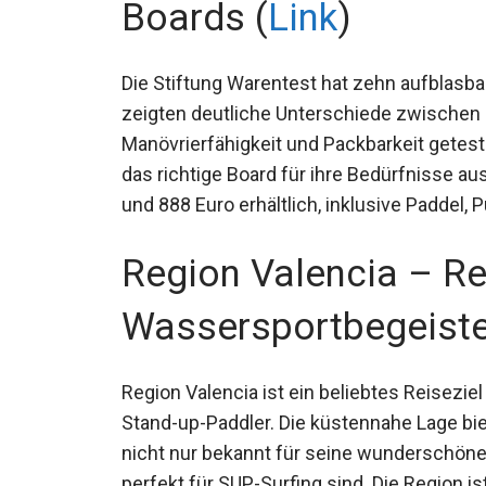
Boards (
Link
)
Die Stiftung Warentest hat zehn aufblasba
zeigten deutliche Unterschiede zwischen de
Manövrierfähigkeit und Packbarkeit geteste
das richtige Board für ihre Bedürfnisse a
350 und 888 Euro erhältlich, inklusive Pad
Region Valencia – Rei
Wassersportbegeiste
Region Valencia ist ein beliebtes Reisezie
Stand-up-Paddler. Die küstennahe Lage bie
nicht nur bekannt für seine wunderschönen
perfekt für SUP-Surfing sind. Die Region is