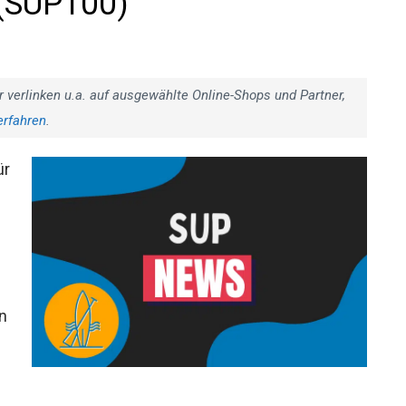
(SUP100)
r verlinken u.a. auf ausgewählte Online-Shops und Partner,
erfahren
.
ür
n