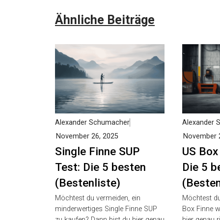
Ähnliche Beiträge
Alexander Schumacher
Alexander 
November 26, 2025
November 2
Single Finne SUP
US Box 
Test: Die 5 besten
Die 5 b
(Bestenliste)
(Besten
Möchtest du vermeiden, ein
Möchtest du 
minderwertiges Single Finne SUP
Box Finne w
zu kaufen? Dann bist du hier
hier genau ri