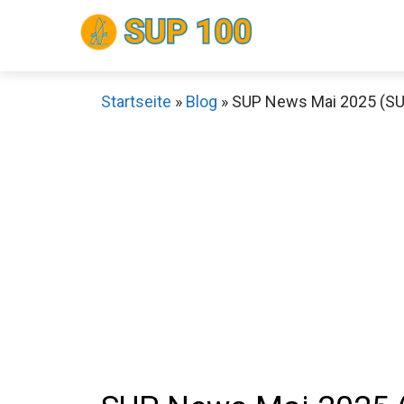
Zum
Inhalt
springen
Startseite
»
Blog
»
SUP News Mai 2025 (S
Sch