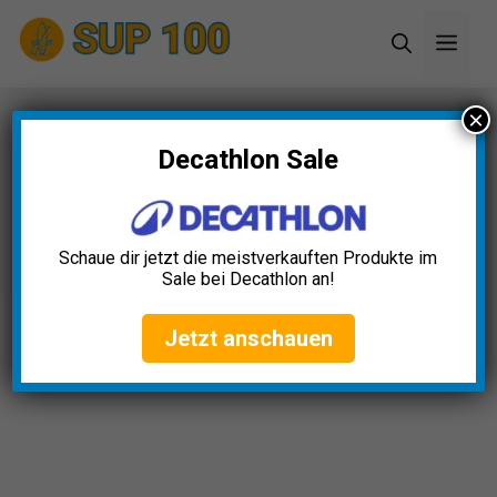
Zum
Men
Inhalt
springen
×
Warenkorb
Decathlon Sale
Schaue dir jetzt die meistverkauften Produkte im
Sale bei Decathlon an!
Jetzt anschauen
Startseite
»
Warenkorb