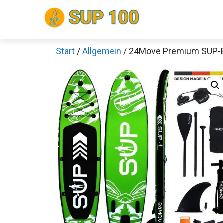
Zum
Inhalt
springen
Start
/
Allgemein
/ 24Move Premium SUP-
Sch