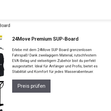
Board
Decathlon Sale
24Move Premium SUP-Board
Erlebe mit dem 24Move SUP Board grenzenlosen
Fahrspaß! Dank zweilagigem Material, rutschfestem
EVA-Belag und vielseitigem Zubehör bist du perfekt
aue dir jetzt die meistverkauften Produkte im Sale bei Decathlon
ausgestattet. Ideal für Anfänger und Profis, bietet es
Stabilität und Komfort für jedes Wasserabenteuer.
Jetzt anschauen
Preis prüfen