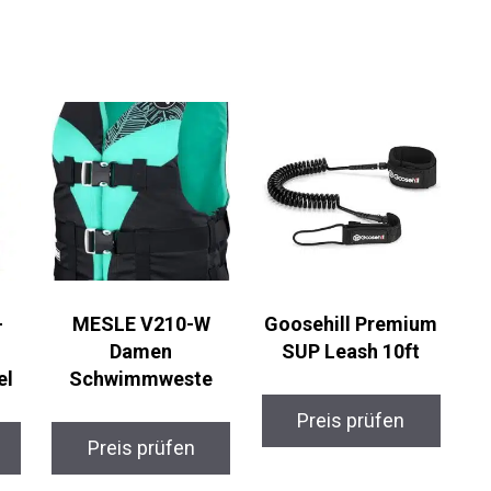
MESLE V210-W
Goosehill Premium
Damen
SUP Leash 10ft
l
Schwimmweste
Preis prüfen
Preis prüfen