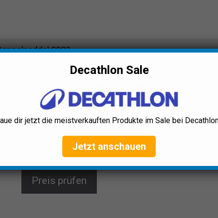
oppelpaddel 2023
Decathlon Sale
24Move Premium SUP Doppelpaddel
2023
Erlebe ultimative Flexibilität und Komfort mit dem
aue dir jetzt die meistverkauften Produkte im Sale bei Decathlon
24Move Doppelpaddel! Einstellbare Länge, robustes
Material und leichtes Stecksystem machen es ideal
für SUP-Boards, Kajaks und Ruderboote. Perfekt für
Jetzt anschauen
deine nächsten Wassersportabenteuer!
Preis prüfen