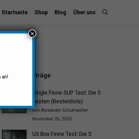
Startseite
Shop
Blog
Über uns
×
Beliebte Beiträge
 an!
Single Finne SUP Test: Die 5
besten (Bestenliste)
von Alexander Schumacher
November 26, 2025
US Box Finne Test: Die 5