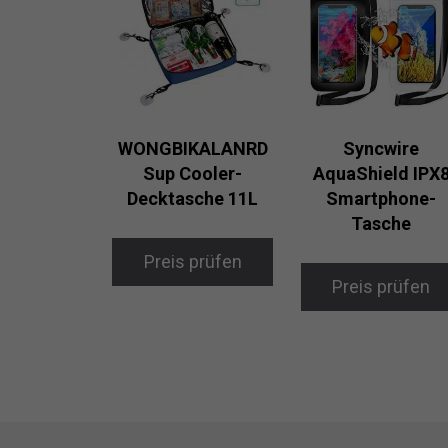
WONGBIKALANRD
Syncwire
Sup Cooler-
AquaShield IPX
Decktasche 11L
Smartphone-
Tasche
Preis prüfen
Preis prüfen