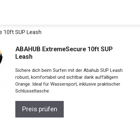
 10ft SUP Leash
Decathlon Sale
ABAHUB ExtremeSecure 10ft SUP
Leash
Sichere dich beim Surfen mit der Abahub SUP Leash:
aue dir jetzt die meistverkauften Produkte im Sale bei Decathlon
robust, komfortabel und sichtbar dank auffälligem
Orange. Ideal für Wassersport, inklusive praktischer
Schlüsseltasche.
Jetzt anschauen
Preis prüfen