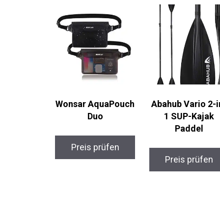
Wonsar AquaPouch
Abahub Vario 2-i
Duo
1 SUP-Kajak
Paddel
Preis prüfen
Preis prüfen