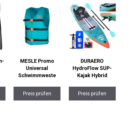
n-
MESLE Promo
DURAERO
Universal
HydroFlow SUP-
Schwimmweste
Kajak Hybrid
Preis prüfen
Preis prüfen