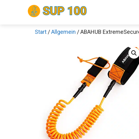
Zum
Inhalt
springen
Start
/
Allgemein
/ ABAHUB ExtremeSecure
Sch