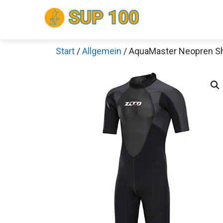
Zum
Inhalt
springen
Start
/
Allgemein
/ AquaMaster Neopren S
Sch