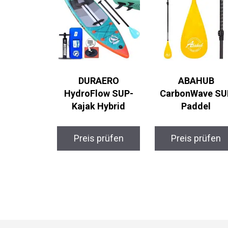
DURAERO
ABAHUB
HydroFlow SUP-
CarbonWave SU
Kajak Hybrid
Paddel
Preis prüfen
Preis prüfen