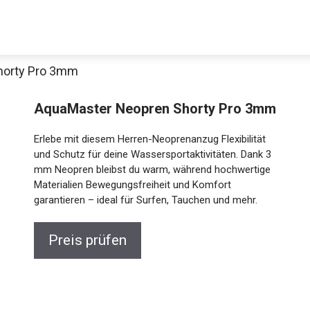
horty Pro 3mm
Decathlon Sale
AquaMaster Neopren Shorty Pro 3mm
Erlebe mit diesem Herren-Neoprenanzug Flexibilität
und Schutz für deine Wassersportaktivitäten. Dank 3
mm Neopren bleibst du warm, während hochwertige
aue dir jetzt die meistverkauften Produkte im Sale bei Decathlon
Materialien Bewegungsfreiheit und Komfort
garantieren – ideal für Surfen, Tauchen und mehr.
Jetzt anschauen
Preis prüfen