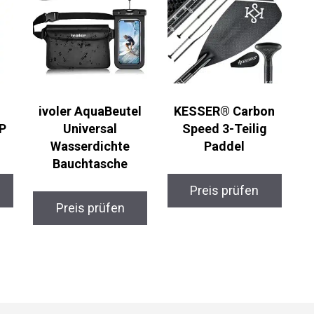
ivoler AquaBeutel
KESSER® Carbon
P
Universal
Speed 3-Teilig
Wasserdichte
Paddel
Bauchtasche
Preis prüfen
Preis prüfen