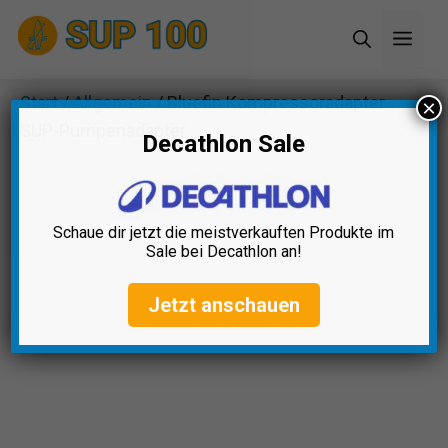
Zum
Men
Inhalt
springen
Start
/
Allgemein
/ Bluefin Kompressoradapter
×
SUP-Pumpenadapter
Decathlon Sale
Schaue dir jetzt die meistverkauften Produkte im
Sale bei Decathlon an!
Jetzt anschauen