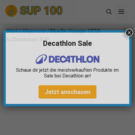
Zum
Men
Inhalt
springen
Start
/
Allgemein
/ Bluefin Voyage 10’10
×
Aufblasbares SUP
Decathlon Sale
Schaue dir jetzt die meistverkauften Produkte im
Sale bei Decathlon an!
Jetzt anschauen