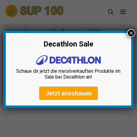
Zum
Men
Inhalt
springen
Start
/
Allgemein
/ Bluefin Voyage 10’10
×
Paddleboard
Decathlon Sale
Schaue dir jetzt die meistverkauften Produkte im
Sale bei Decathlon an!
Jetzt anschauen