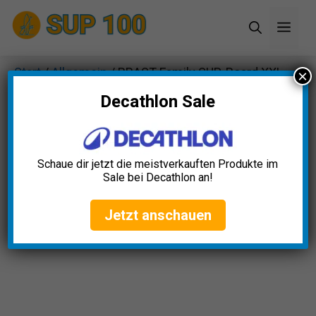
Zum
Men
Inhalt
springen
Start
/
Allgemein
/ BRAST Family SUP-Board XXL
×
Decathlon Sale
Schaue dir jetzt die meistverkauften Produkte im
Sale bei Decathlon an!
Jetzt anschauen