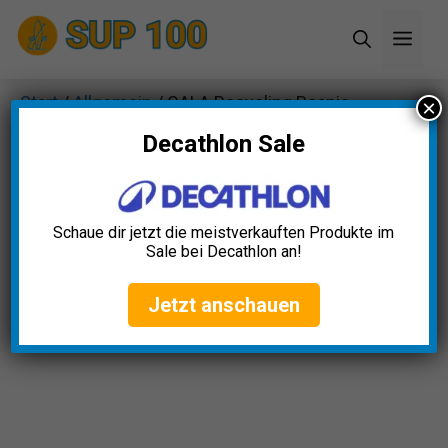
Zum
Men
Inhalt
springen
Start
/
Allgemein
/ CALA Recycling Beanie
×
Decathlon Sale
Schaue dir jetzt die meistverkauften Produkte im
Sale bei Decathlon an!
Jetzt anschauen