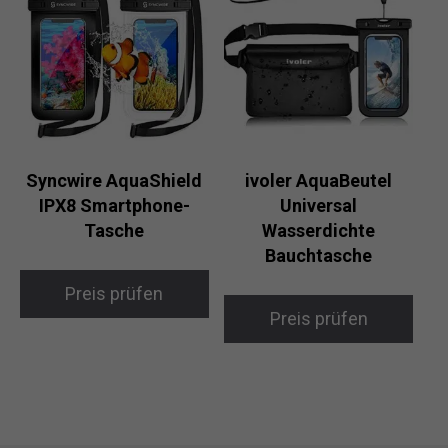
Syncwire AquaShield
ivoler AquaBeutel
IPX8 Smartphone-
Universal
Tasche
Wasserdichte
Bauchtasche
Preis prüfen
Preis prüfen