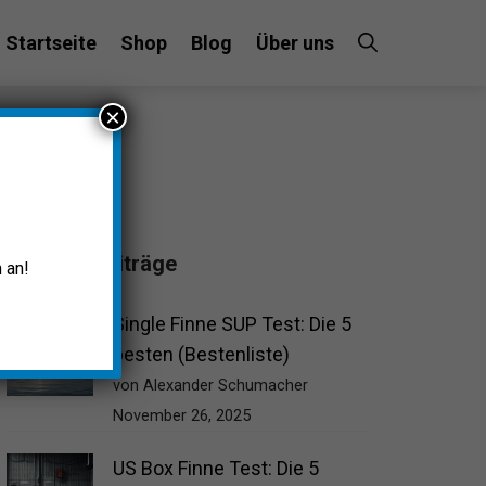
Startseite
Shop
Blog
Über uns
×
Beliebte Beiträge
 an!
Single Finne SUP Test: Die 5
besten (Bestenliste)
von Alexander Schumacher
November 26, 2025
US Box Finne Test: Die 5