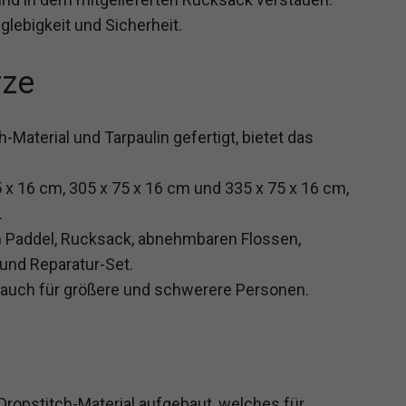
lebigkeit und Sicherheit.
rze
Material und Tarpaulin gefertigt, bietet das
5 x 16 cm, 305 x 75 x 16 cm und 335 x 75 x 16 cm,
.
m Paddel, Rucksack, abnehmbaren Flossen,
und Reparatur-Set.
al auch für größere und schwerere Personen.
ropstitch-Material aufgebaut, welches für