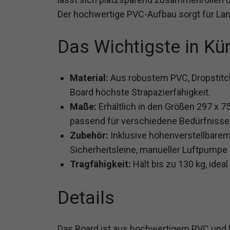
Der hochwertige PVC-Aufbau sorgt für Lang
Das Wichtigste in Kü
Material:
Aus robustem PVC, Dropstitch-
Board höchste Strapazierfähigkeit.
Maße:
Erhältlich in den Größen 297 x 7
passend für verschiedene Bedürfnisse
Zubehör:
Inklusive höhenverstellbare
Sicherheitsleine, manueller Luftpumpe 
Tragfähigkeit:
Hält bis zu 130 kg, ide
Details
Das Board ist aus hochwertigem PVC und D