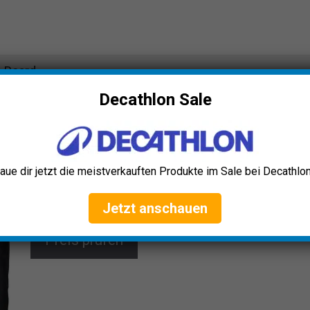
-Board
Decathlon Sale
COSTWAY Explorer SUP-Board
Das aufblasbare COSTWAY SUP-Board bietet dir
höchsten Komfort und Stabilität für jede
Wassersportaktivität. Aus robustem PVC gefertigt,
aue dir jetzt die meistverkauften Produkte im Sale bei Decathlon
inklusive Paddel, Rucksack und Zubehör – ideal für
Anfänger und Fortgeschrittene. Tragfähig bis 130 kg.
Jetzt anschauen
Preis prüfen