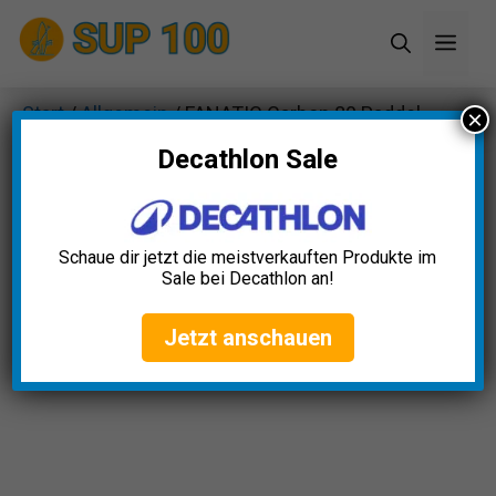
Zum
Men
Inhalt
springen
Start
/
Allgemein
/ FANATIC Carbon 80 Paddel
×
2024
Decathlon Sale
Schaue dir jetzt die meistverkauften Produkte im
Sale bei Decathlon an!
Jetzt anschauen