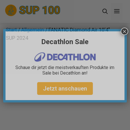
Zum
Men
Inhalt
springen
Start
/
Allgemein
/ FANATIC Diamond Air 10’4″
×
SUP 2024
Decathlon Sale
Schaue dir jetzt die meistverkauften Produkte im
Sale bei Decathlon an!
Jetzt anschauen