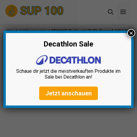
Zum
Men
Inhalt
springen
Start
/
Allgemein
/ ITIWIT Robust SUP-Board 10’6″
×
Decathlon Sale
Schaue dir jetzt die meistverkauften Produkte im
Sale bei Decathlon an!
Jetzt anschauen