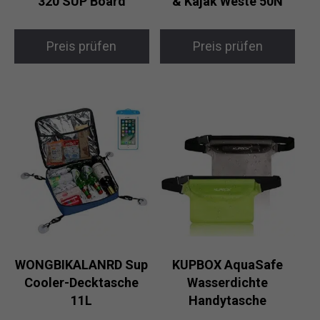
320 SUP Board
& Kajak Weste 50N
Preis prüfen
Preis prüfen
WONGBIKALANRD Sup
KUPBOX AquaSafe
Cooler-Decktasche
Wasserdichte
11L
Handytasche