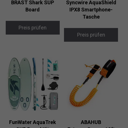
BRAST Shark SUP
Syncwire AquaShield
Board
IPX8 Smartphone-
Tasche
Preis prüfen
Preis prüfen
FunWater AquaTrek
ABAHUB