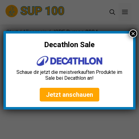
Zum
Men
Inhalt
springen
Start
/
Allgemein
/ JOBE Pumpe 2024
×
Elektroluftpumpe
Decathlon Sale
Schaue dir jetzt die meistverkauften Produkte im
Sale bei Decathlon an!
Jetzt anschauen