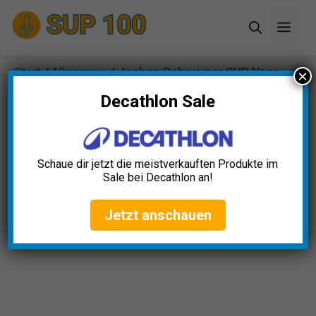
Zum
Men
Inhalt
springen
Start
/
Allgemein
/ Jochen Schweizer SUP Yoga
×
Erlebnis Pirna
Decathlon Sale
Schaue dir jetzt die meistverkauften Produkte im
Sale bei Decathlon an!
Jetzt anschauen