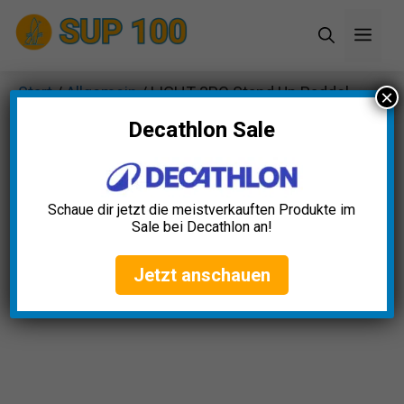
Zum
Men
Inhalt
springen
Start
/
Allgemein
/ LIGHT 3PC Stand Up Paddel
×
2023
Decathlon Sale
Schaue dir jetzt die meistverkauften Produkte im
Sale bei Decathlon an!
Jetzt anschauen