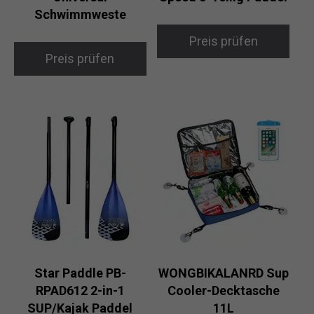
Schwimmweste
Preis prüfen
Preis prüfen
Star Paddle PB-
WONGBIKALANRD Sup
RPAD612 2-in-1
Cooler-Decktasche
SUP/Kajak Paddel
11L