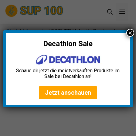
Zum
Men
Inhalt
springen
Start
/
Allgemein
/ ORTLIEB Velocity Rucksack
×
23L
Decathlon Sale
Schaue dir jetzt die meistverkauften Produkte im
Sale bei Decathlon an!
Jetzt anschauen