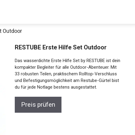
t Outdoor
Decathlon Sale
RESTUBE Erste Hilfe Set Outdoor
Das wasserdichte Erste Hilfe Set by RESTUBE ist dein
kompakter Begleiter für alle Outdoor-Abenteuer. Mit
33 robusten Teilen, praktischem Rolltop-Verschluss
aue dir jetzt die meistverkauften Produkte im Sale bei Decathlon
und Befestigungsmöglichkeit am Restube-Gürtel bist
du für jede Notlage bestens ausgestattet.
Jetzt anschauen
Preis prüfen