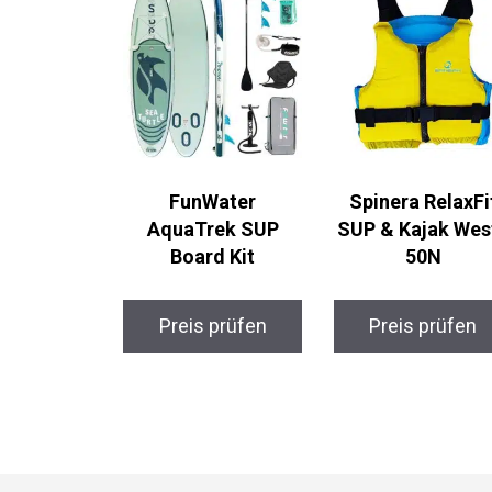
FunWater
Spinera RelaxFi
AquaTrek SUP
SUP & Kajak Wes
Board Kit
50N
Preis prüfen
Preis prüfen