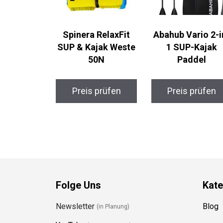
Spinera RelaxFit
Abahub Vario 2-i
SUP & Kajak Weste
1 SUP-Kajak
50N
Paddel
Preis prüfen
Preis prüfen
Folge Uns
Kate
Newsletter
Blog
(in Planung)
YouTube
(50+ Sportarten)