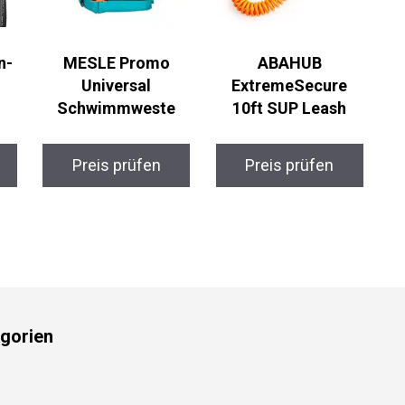
n-
MESLE Promo
ABAHUB
Universal
ExtremeSecure
Schwimmweste
10ft SUP Leash
Preis prüfen
Preis prüfen
gorien