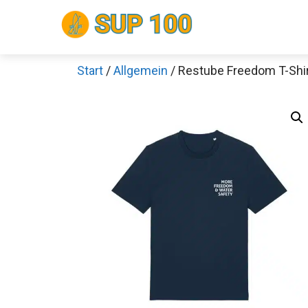
Zum
Inhalt
springen
Start
/
Allgemein
/ Restube Freedom T-Shi
Sch