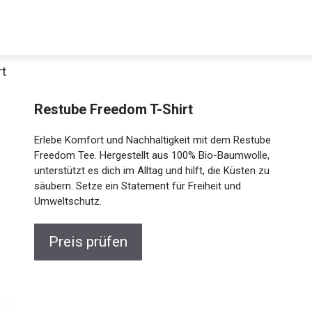
rt
Decathlon Sale
Restube Freedom T-Shirt
Erlebe Komfort und Nachhaltigkeit mit dem Restube
Freedom Tee. Hergestellt aus 100% Bio-Baumwolle,
unterstützt es dich im Alltag und hilft, die Küsten zu
aue dir jetzt die meistverkauften Produkte im Sale bei Decathlon
säubern. Setze ein Statement für Freiheit und
Umweltschutz.
Jetzt anschauen
Preis prüfen