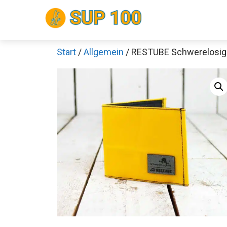
Zum
Inhalt
springen
Start
/
Allgemein
/ RESTUBE Schwerelosigk
Sch