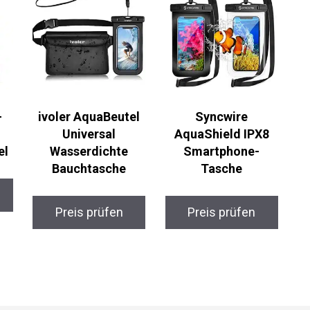
ivoler AquaBeutel
Syncwire
Universal
AquaShield IPX8
l
Wasserdichte
Smartphone-
Bauchtasche
Tasche
Preis prüfen
Preis prüfen