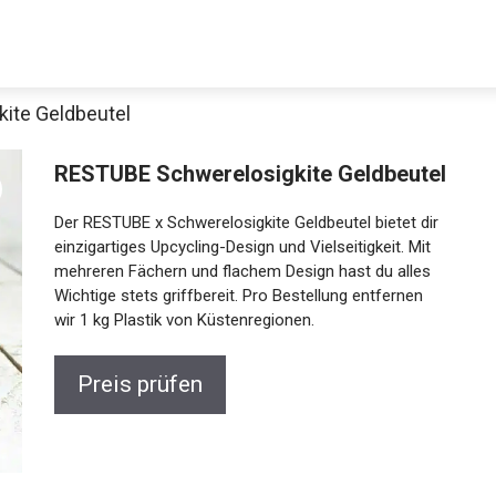
ite Geldbeutel
Decathlon Sale
RESTUBE Schwerelosigkite
Geldbeutel
Der RESTUBE x Schwerelosigkite Geldbeutel bietet dir
aue dir jetzt die meistverkauften Produkte im Sale bei Decathlon
einzigartiges Upcycling-Design und Vielseitigkeit. Mit
mehreren Fächern und flachem Design hast du alles
Wichtige stets griffbereit. Pro Bestellung entfernen
Jetzt anschauen
wir 1 kg Plastik von Küstenregionen.
Preis prüfen