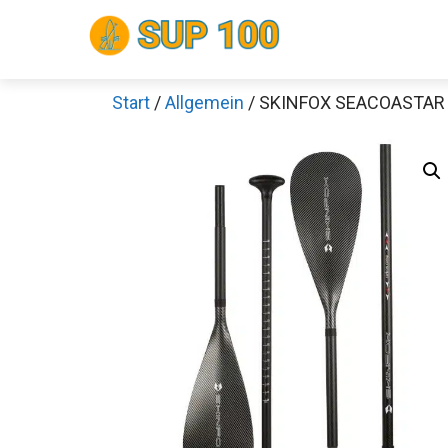
Zum
Inhalt
springen
Start
/
Allgemein
/ SKINFOX SEACOASTAR D
Sch