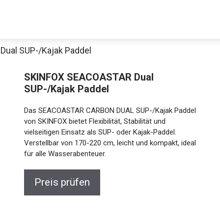
ual SUP-/Kajak Paddel
Decathlon Sale
SKINFOX SEACOASTAR Dual
SUP-/Kajak Paddel
Das SEACOASTAR CARBON DUAL SUP-/Kajak Paddel
aue dir jetzt die meistverkauften Produkte im Sale bei Decathlon
von SKINFOX bietet Flexibilität, Stabilität und
vielseitigen Einsatz als SUP- oder Kajak-Paddel.
Verstellbar von 170-220 cm, leicht und kompakt, ideal
Jetzt anschauen
für alle Wasserabenteuer.
Preis prüfen