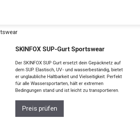
rtswear
Decathlon Sale
SKINFOX SUP-Gurt Sportswear
Der SKINFOX SUP Gurt ersetzt dein Gepäcknetz auf
dem SUP. Elastisch, UV- und wasserbeständig, bietet
er unglaubliche Haltbarkeit und Vielseitigkeit. Perfekt
aue dir jetzt die meistverkauften Produkte im Sale bei Decathlon
für alle Wassersportarten, hält er extremen
Bedingungen stand und ist leicht zu transportieren.
Jetzt anschauen
Preis prüfen