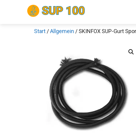
Zum
Inhalt
springen
Start
/
Allgemein
/ SKINFOX SUP-Gurt Spo
Sch