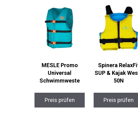
MESLE Promo
Spinera RelaxFi
Universal
SUP & Kajak Wes
Schwimmweste
50N
Preis prüfen
Preis prüfen