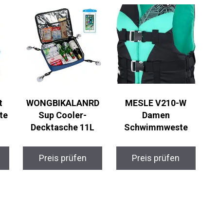
t
WONGBIKALANRD
MESLE V210-W
te
Sup Cooler-
Damen
Decktasche 11L
Schwimmweste
Preis prüfen
Preis prüfen