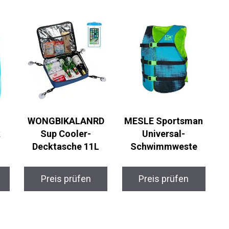
WONGBIKALANRD
MESLE Sportsman
Sup Cooler-
Universal-
Decktasche 11L
Schwimmweste
Preis prüfen
Preis prüfen