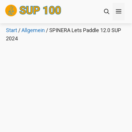
Zum
Men
Inhalt
springen
Start
/
Allgemein
/ SPINERA Lets Paddle 12.0 SUP
×
2024
Decathlon Sale
Schaue dir jetzt die meistverkauften Produkte im
Sale bei Decathlon an!
Jetzt anschauen