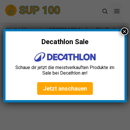
Zum
Men
Inhalt
springen
Start
/
Allgemein
/ STARBOARD Enduro Tiki Tech
×
SUP Paddel
Decathlon Sale
Schaue dir jetzt die meistverkauften Produkte im
Sale bei Decathlon an!
Jetzt anschauen