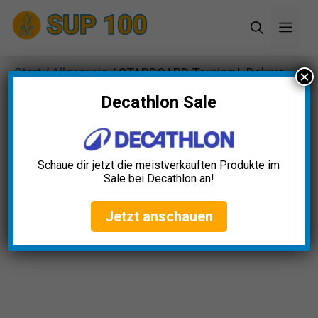
Zum
Men
Inhalt
springen
Start
/
Allgemein
/ STARBOARD Touring L Deluxe
×
SC 14’0“ SUP
Decathlon Sale
Schaue dir jetzt die meistverkauften Produkte im
Sale bei Decathlon an!
Jetzt anschauen