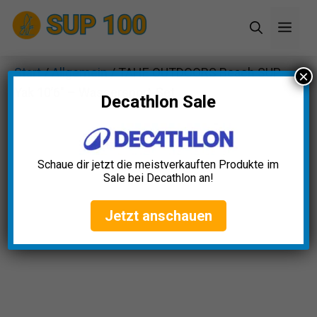
Zum
Men
Inhalt
springen
Start
/
Allgemein
/ TAHE OUTDOORS Beach SUP-
×
Yak 10’6″ – Wassersport-Set
Decathlon Sale
Schaue dir jetzt die meistverkauften Produkte im
Sale bei Decathlon an!
Jetzt anschauen