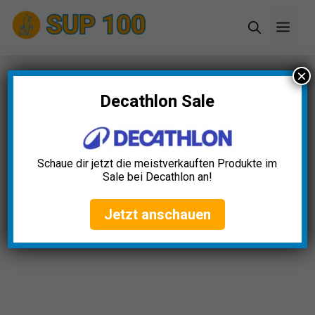
Zum
Men
Inhalt
springen
×
Startseite
»
Blog
»
11+ tolle SUP Geschenk Ideen
(2024)
Decathlon Sale
11+ tolle SUP Geschenk Ideen
(2024)
Schaue dir jetzt die meistverkauften Produkte im
Sale bei Decathlon an!
Alexander Schumacher
April 23, 2025
Jetzt anschauen