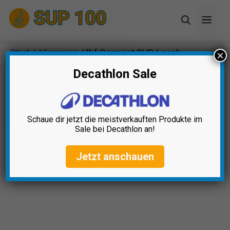
Zum
Men
Inhalt
springen
Start
/
Allgemein
/ °hf Connect SUP-Leash
×
Decathlon Sale
Schaue dir jetzt die meistverkauften Produkte im
Sale bei Decathlon an!
Jetzt anschauen