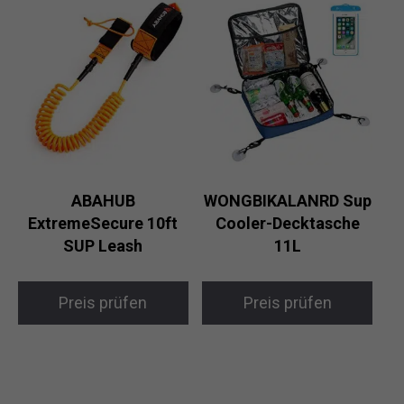
ABAHUB
WONGBIKALANRD Sup
ExtremeSecure 10ft
Cooler-Decktasche
SUP Leash
11L
Preis prüfen
Preis prüfen