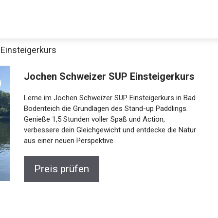
Einsteigerkurs
Decathlon Sale
Jochen Schweizer SUP
Einsteigerkurs
Lerne im Jochen Schweizer SUP Einsteigerkurs in
aue dir jetzt die meistverkauften Produkte im Sale bei Decathlon
Bad Bodenteich die Grundlagen des Stand-up
Paddlings. Genieße 1,5 Stunden voller Spaß und
Action, verbessere dein Gleichgewicht und entdecke
Jetzt anschauen
die Natur aus einer neuen Perspektive.
Preis prüfen