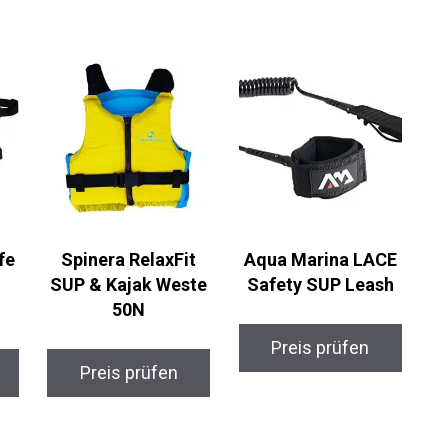
fe
Spinera RelaxFit
Aqua Marina LACE
SUP & Kajak Weste
Safety SUP Leash
50N
Preis prüfen
Preis prüfen