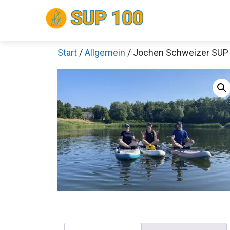
Zum
Inhalt
springen
Start
/
Allgemein
/ Jochen Schweizer SUP 
Sch