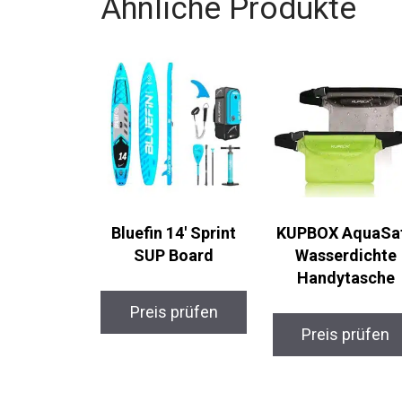
Ähnliche Produkte
Bluefin 14′ Sprint
KUPBOX AquaSa
SUP Board
Wasserdichte
Handytasche
Preis prüfen
Preis prüfen